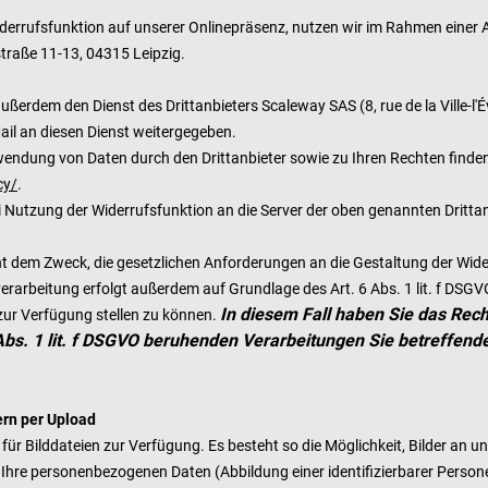
iderrufsfunktion auf unserer Onlinepräsenz, nutzen wir im Rahmen einer
traße 11-1
3, 04315 Leipzig.
ßerdem den Dienst des Drittanbieters Scaleway SAS (8, rue de la Ville-l'É
Mail an diesen Dienst weitergegeben.
ndung von Daten durch den Drittanbieter sowie zu Ihren Rechten finden
cy/
.
utzung der Widerrufsfunktion an die Server der oben genannten Drittanb
 dem Zweck, die gesetzlichen Anforderungen an die Gestaltung der Widerr
nverarbeitung erfolgt außerdem auf Grundlage des Art. 6 Abs. 1 lit. f D
In diesem Fall haben Sie das Rech
zur Verfügung stellen zu können.
 6 Abs. 1 lit. f DSGVO beruhenden Verarbeitungen Sie betreffe
ern per Upload
 für Bilddateien zur Verfügung. Es besteht so die Möglichkeit, Bilder an 
. Ihre personenbezogenen Daten (Abbildung einer identifizierbarer Person