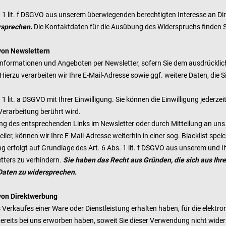
s. 1 lit. f DSGVO aus unserem überwiegenden berechtigten Interesse an D
ersprechen.
Die Kontaktdaten für die Ausübung des Widerspruchs finden 
von Newslettern
Informationen und Angeboten per Newsletter, sofern Sie dem ausdrückli
Hierzu verarbeiten wir Ihre E-Mail-Adresse sowie ggf. weitere Daten, di
 1 lit. a DSGVO mit Ihrer Einwilligung. Sie können die Einwilligung jederz
Verarbeitung berührt wird.
ng des entsprechenden Links im Newsletter oder durch Mitteilung an uns 
iler, können wir Ihre E-Mail-Adresse weiterhin in einer sog. Blacklist spei
ng erfolgt auf Grundlage des Art. 6 Abs. 1 lit. f DSGVO aus unserem und 
tters zu verhindern.
Sie haben das Recht aus Gründen, die sich aus Ihre
Daten zu widersprechen.
von Direktwerbung
s Verkaufes einer Ware oder Dienstleistung erhalten haben, für die elek
e bereits bei uns erworben haben, soweit Sie dieser Verwendung nicht wide