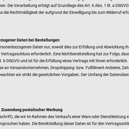
n. Die Verarbeitung erfolgt auf Grundlage des Art. 6 Abs. 1 lit. a DSGVO m
ss die Rechtmäßigkeit der aufgrund der Einwilligung bis zum Widerruf er
ezogener Daten bei Bestellungen
personenbezogenen Daten nur, soweit dies zur Erfüllung und Abwicklung Ih
den Vertragsschluss erforderlich. Eine Nichtbereitstellung hat zur Folge, 
t. b DSGVO und ist für die Erfüllung eines Vertrags mit Ihnen erforderlich.
ise an Versandunternehmen, Dropshipping- bzw. Fulfillment-Anbieter, Zahlu
en beachten wir strikt die gesetzlichen Vorgaben. Der Umfang der Datenüb
e Zusendung postalischer Werbung
hrift), die wir im Rahmen des Verkaufs einer Ware oder Dienstleistung 
prochen haben. Die Bereitstellung dieser Daten ist für den Vertragsschlus