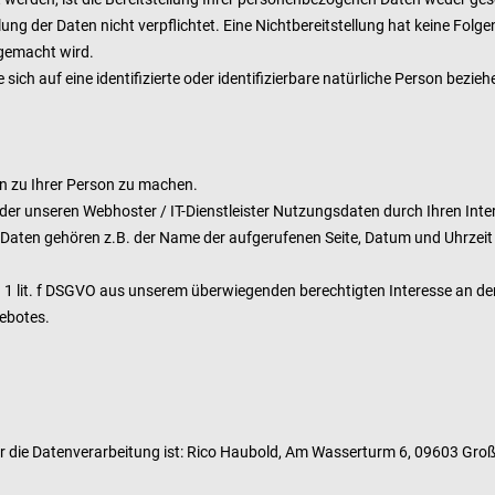
lung der Daten nicht verpflichtet. Eine Nichtbereitstellung hat keine Folg
gemacht wird.
ich auf eine identifizierte oder identifizierbare natürliche Person bezieh
n zu Ihrer Person zu machen.
der unseren Webhoster / IT-Dienstleister Nutzungsdaten durch Ihren Inter
n Daten gehören z.B. der Name der aufgerufenen Seite, Datum und Uhrzeit 
s. 1 lit. f DSGVO aus unserem überwiegenden berechtigten Interesse an de
gebotes.
r die Datenverarbeitung ist:
Rico Haubold,
Am Wasserturm 6,
09603
Groß