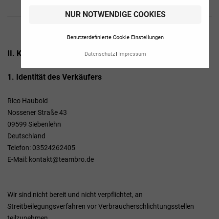
NUR NOTWENDIGE COOKIES
Benutzerdefinierte Cookie Einstellungen
II. Kundeninformationen
Datenschutz
Impressum
1. Identität des Verkäufers
Rico Haubold
Nossener Straße 43
09599 Siebenlehn
Deutschland
Telefon: 03524262405
E-Mail: kontakt@teambro.de
Wir sind nicht bereit und nicht verpflichtet, an
Streitbeilegungsverfahren vor Verbraucherschlichtungsstellen
teilzunehmen.