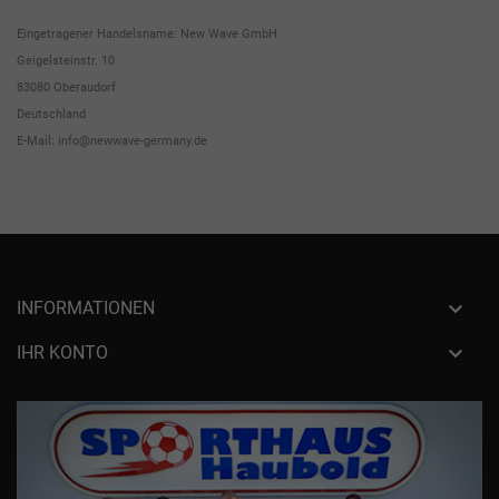
Eingetragener Handelsname: New Wave GmbH
Geigelsteinstr. 10
83080 Oberaudorf
Deutschland
E-Mail: info@newwave-germany.de

INFORMATIONEN

IHR KONTO