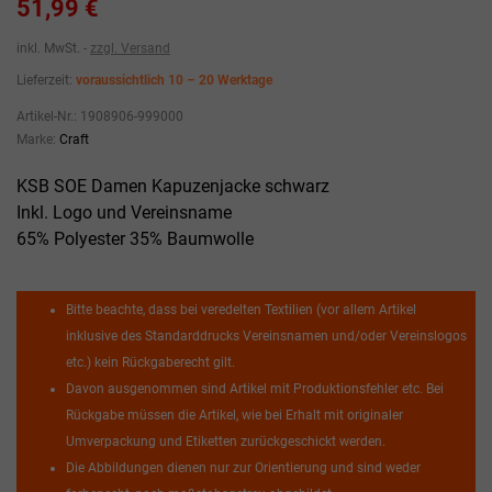
51,99 €
inkl. MwSt.
zzgl. Versand
Lieferzeit:
voraussichtlich 10 – 20 Werktage
Artikel-Nr.:
1908906-999000
Marke:
Craft
KSB SOE Damen Kapuzenjacke schwarz
Inkl. Logo und Vereinsname
65% Polyester 35% Baumwolle
Bitte beachte, dass bei veredelten Textilien (vor allem Artikel
inklusive des Standarddrucks Vereinsnamen und/oder Vereinslogos
etc.) kein Rückgaberecht gilt.
Davon ausgenommen sind Artikel mit Produktionsfehler etc. Bei
Rückgabe müssen die Artikel, wie bei Erhalt mit originaler
Umverpackung und Etiketten zurückgeschickt werden.
Die Abbildungen dienen nur zur Orientierung und sind weder