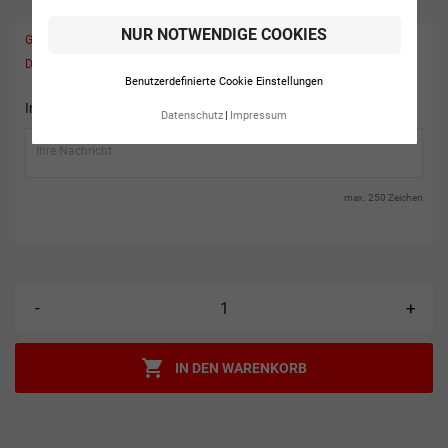
NUR NOTWENDIGE COOKIES
Geben sie hier ihren individuellen Text ein und wählen Sie die gewünschte
Druck-Option aus!
Benutzerdefinierte Cookie Einstellungen
Initialen (2 Zeichen)
Datenschutz
Impressum
max. 250 Zeichen
-
+

IN DEN WARENKORB