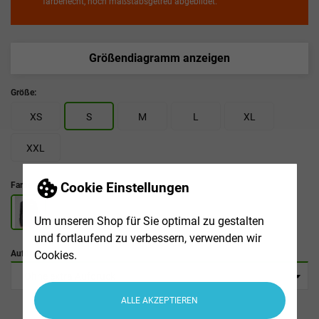
farbenecht, noch maßstabsgetreu abgebildet.
Größendiagramm anzeigen
Größe:
XS
S
M
L
XL
XXL
Cookie Einstellungen
Farbe :
Um unseren Shop für Sie optimal zu gestalten
und fortlaufend zu verbessern, verwenden wir
Cookies.
Aufdruck:
ALLE AKZEPTIEREN