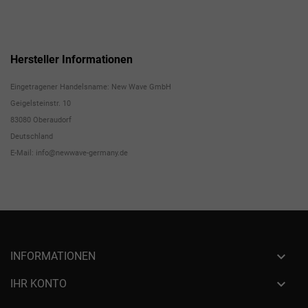
Hersteller Informationen
Eingetragener Handelsname: New Wave GmbH
Geigelsteinstr. 10
83080 Oberaudorf
Deutschland
E-Mail: info@newwave-germany.de

INFORMATIONEN

IHR KONTO