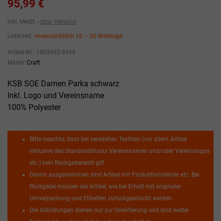
95,99 €
inkl. MwSt.
zzgl. Versand
Lieferzeit:
voraussichtlich 10 – 20 Werktage
Artikel-Nr.:
1905992-9999
Marke:
Craft
KSB SOE Damen Parka schwarz
Inkl. Logo und Vereinsname
100% Polyester
Bitte beachte, dass bei veredelten Textilien (vor allem Artikel
inklusive des Standarddrucks Vereinsnamen und/oder Vereinslogos
etc.) kein Rückgaberecht gilt.
Davon ausgenommen sind Artikel mit Produktionsfehler etc. Bei
Rückgabe müssen die Artikel, wie bei Erhalt mit originaler
Umverpackung und Etiketten zurückgeschickt werden.
Die Abbildungen dienen nur zur Orientierung und sind weder