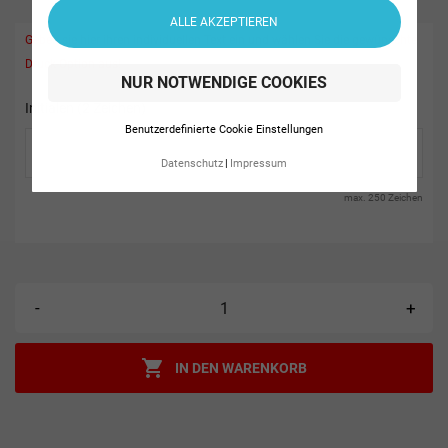
ALLE AKZEPTIEREN
Geben sie hier ihren individuellen Text ein und wählen Sie die gewünschte
Druck-Option aus!
NUR NOTWENDIGE COOKIES
Initialen (2 Zeichen)
Benutzerdefinierte Cookie Einstellungen
Datenschutz
Impressum
max. 250 Zeichen
-
+

IN DEN WARENKORB