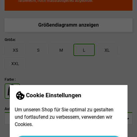
farbenecht, noch maßstabsgetreu abgebildet.
Größendiagramm anzeigen
Größe:
XS
S
M
L
XL
XXL
Farbe :
Cookie Einstellungen
Um unseren Shop für Sie optimal zu gestalten
Aufdruck:
und fortlaufend zu verbessern, verwenden wir
Cookies.