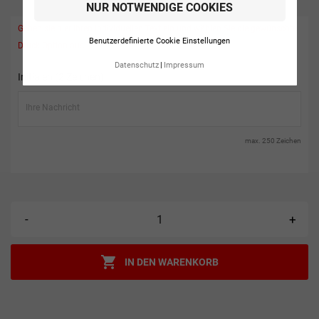
NUR NOTWENDIGE COOKIES
Geben sie hier ihren individuellen Text ein und wählen Sie die gewünschte
Benutzerdefinierte Cookie Einstellungen
Druck-Option aus!
Datenschutz
Impressum
Initialen (2 Zeichen)
max. 250 Zeichen
-
+

IN DEN WARENKORB