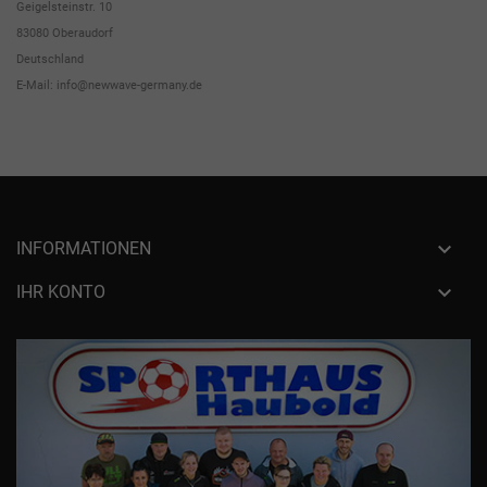
Geigelsteinstr. 10
83080 Oberaudorf
Deutschland
E-Mail: info@newwave-germany.de

INFORMATIONEN

IHR KONTO