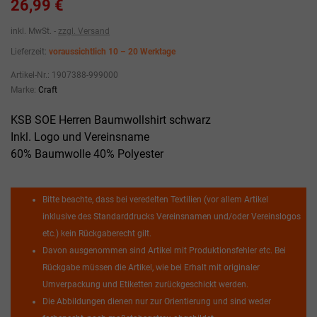
26,99 €
inkl. MwSt.
zzgl. Versand
Lieferzeit:
voraussichtlich 10 – 20 Werktage
Artikel-Nr.:
1907388-999000
Marke:
Craft
KSB SOE Herren Baumwollshirt schwarz
Inkl. Logo und Vereinsname
60% Baumwolle 40% Polyester
Bitte beachte, dass bei veredelten Textilien (vor allem Artikel
inklusive des Standarddrucks Vereinsnamen und/oder Vereinslogos
etc.) kein Rückgaberecht gilt.
Davon ausgenommen sind Artikel mit Produktionsfehler etc. Bei
Rückgabe müssen die Artikel, wie bei Erhalt mit originaler
Umverpackung und Etiketten zurückgeschickt werden.
Die Abbildungen dienen nur zur Orientierung und sind weder