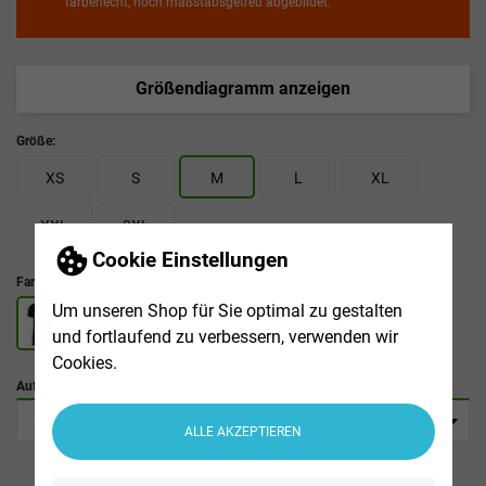
farbenecht, noch maßstabsgetreu abgebildet.
Größendiagramm anzeigen
Größe:
XS
S
M
L
XL
XXL
3XL
Cookie Einstellungen
Farbe :
Um unseren Shop für Sie optimal zu gestalten
und fortlaufend zu verbessern, verwenden wir
Cookies.
Aufdruck:
ALLE AKZEPTIEREN