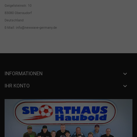
Geigelsteinstr. 10
83080 Oberaudorf
Deutschland
E-Mail: info@newwave-germany.de

INFORMATIONEN

IHR KONTO