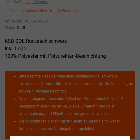
inkl. MwSt.
zzgl. Versand
Lieferzeit:
voraussichtlich 10 – 20 Werktage
Artikel-Nr.:
1905597-9999
Marke:
Craft
KSB SOE Rucksack schwarz
Inkl. Logo
100% Polyester mit Polyurethan-Beschichtung
Bitte beachte, dass bei veredelten Textilien (vor allem Artikel
inklusive des Standarddrucks Vereinsnamen und/oder Vereinslogos
etc.) kein Rückgaberecht gilt.
Davon ausgenommen sind Artikel mit Produktionsfehler etc. Bei
Rückgabe müssen die Artikel, wie bei Erhalt mit originaler
Umverpackung und Etiketten zurückgeschickt werden.
Die Abbildungen dienen nur zur Orientierung und sind weder
farbenecht, noch maßstabsgetreu abgebildet.