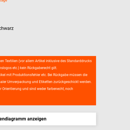
ktage
schwarz
ten Textilien (vor allem Artikel inklusive des Standarddrucks
logos etc.) kein Rückgaberecht gilt.
el mit Produktionsfehler etc. Bei Rückgabe müssen die
iginaler Umverpackung und Etiketten zurückgeschickt werden.
r Orientierung und sind weder farbenecht, noch
endiagramm anzeigen