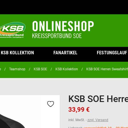
KSB KOLLEKTION
FANARTIKEL
FESTUNGSLAUF
e
Teamshop
KSB SOE
KSB Kollektion
KSB SOE Herren Sweatshir
KSB SOE Herre
33,99 €
inkl. MwSt.
zzgl. Versand