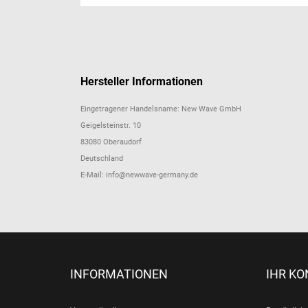
Hersteller Informationen
Eingetragener Handelsname: New Wave GmbH
Geigelsteinstr. 10
83080 Oberaudorf
Deutschland
E-Mail: info@newwave-germany.de
INFORMATIONEN
IHR K