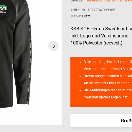
Lieferzeit:
voraussichtlich 10 – 20 Wer
Artikel-Nr.:
1912734-999985
Marke:
Craft
KSB SOE Herren Sweatshirt 
Inkl. Logo und Vereinsname
100% Polyester (recycelt)
Bitte beachte, dass bei veredel
Vereinsnamen und/oder Vereins
Davon ausgenommen sind Artik
Artikel, wie bei Erhalt mit or
Die Abbildungen dienen nur zu
maßstabsgetreu abgebildet.
Größ